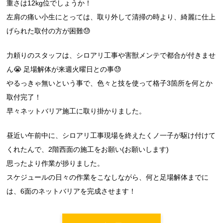
重さは12kg位でしょうか！
左肩の痛い小生にとっては、取り外して清掃の時より、綺麗に仕上
げられた取付の方が困難😓
力頼りのスタッフは、シロアリ工事や害獣メンテで都合が付きませ
ん😭 足場解体が来週火曜日との事😓
やるっきゃ無いという事で、色々と技を使って格子3箇所を何とか
取付完了！
早々ネットバリア施工に取り掛かりました。
昼近い午前中に、シロアリ工事現場を終えたくノ一子が駆け付けて
くれたんで、2階西面の施工をお願い(お願いします)
思ったより作業が捗りました。
スケジュールの日々の作業をこなしながら、何と足場解体までに
は、6面のネットバリアを完成させます！